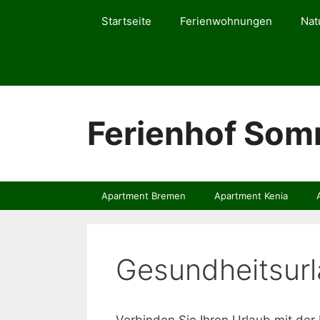
Zum
Startseite
Ferienwohnungen
Nat
Inhalt
springen
Ferienhof So
Apartment Bremen
Apartment Kenia
Gesundheitsur