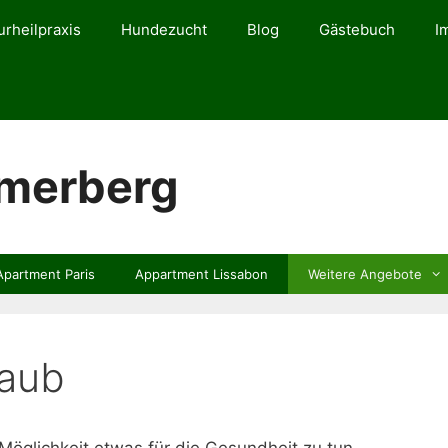
urheilpraxis
Hundezucht
Blog
Gästebuch
I
mmerberg
Apartment Paris
Appartment Lissabon
Weitere Angebote
laub