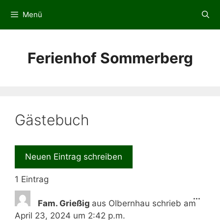
Zum
Menü
Inhalt
springen
Ferienhof Sommerberg
Gästebuch
1 Eintrag
Dies
...
Fam. Grießig
aus
Olbernhau
schrieb am
Met
April 23, 2024
um
2:42 p.m.