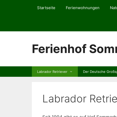
Zum
Startseite
Ferienwohnungen
Nat
Inhalt
springen
Ferienhof So
Labrador Retriever
Der Deutsche Großs
Labrador Retri