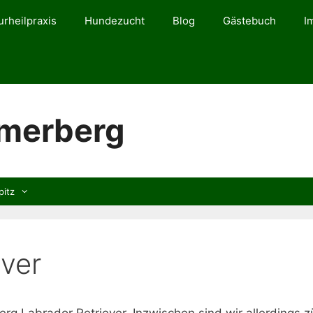
urheilpraxis
Hundezucht
Blog
Gästebuch
I
mmerberg
pitz
ever