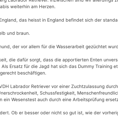
rg Labrador Retriever. Inzwischen sind wir allerdings z
Labis weiterhin am Herzen.
ngland, das heisst in England befindet sich der stand
elb und braun.
dhund, der vor allem für die Wasserarbeit gezüchtet wur
eit, die dafür sorgt, dass die apportierten Enten unver
ls Ersatz für die Jagd hat sich das Dummy Training et
gerecht beschäftigen.
VDH Labrador Retriever vor einer Zuchtzulassung durch
Unerschrockenheit, Schussfestigkeit, Menschenfreundlic
nn ein Wesenstest auch durch eine Arbeitsprüfung erset
rt. Ob er besser oder nicht so gut ist, wie der vorheri